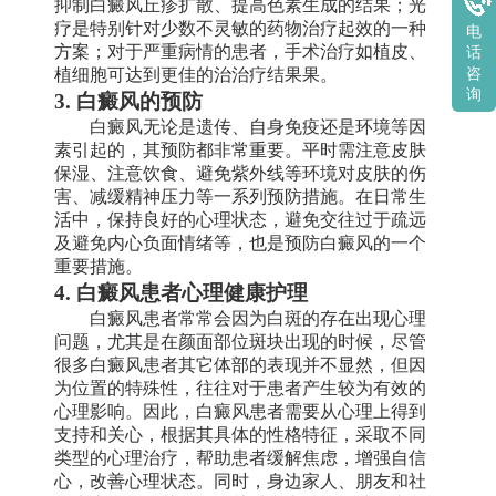
抑制白癜风丘疹扩散、提高色素生成的结果；光
疗是特别针对少数不灵敏的药物治疗起效的一种
电
方案；对于严重病情的患者，手术治疗如植皮、
话
植细胞可达到更佳的治治疗结果果。
咨
询
3. 白癜风的预防
白癜风无论是遗传、自身免疫还是环境等因
素引起的，其预防都非常重要。平时需注意皮肤
保湿、注意饮食、避免紫外线等环境对皮肤的伤
害、减缓精神压力等一系列预防措施。在日常生
活中，保持良好的心理状态，避免交往过于疏远
及避免内心负面情绪等，也是预防白癜风的一个
重要措施。
4. 白癜风患者心理健康护理
白癜风患者常常会因为白斑的存在出现心理
问题，尤其是在颜面部位斑块出现的时候，尽管
很多白癜风患者其它体部的表现并不显然，但因
为位置的特殊性，往往对于患者产生较为有效的
心理影响。因此，白癜风患者需要从心理上得到
支持和关心，根据其具体的性格特征，采取不同
类型的心理治疗，帮助患者缓解焦虑，增强自信
心，改善心理状态。同时，身边家人、朋友和社