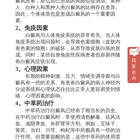
癜风患者，那么自己患病的风险也会增加。黄种
人、白种人和黑种人患白癜风的比例存在差异。
因此，个体体质也是形成白癜风的一个重要因
素。
2。免疫因素
白癜风与人体免疫系统的异常有关。当人体
免疫系统出现问题时，会导致色素细胞（皮肤内
有色素的细胞）的破坏，从而导致皮肤白斑的形
成。同时，某些自身免疫性疾病患者也容易伴随
我
有白癜风症状出现。
要
3。心理因素
咨
长期的精神刺激、压力、情绪失调等都与白
询
癜风有一些的关系。有患有白癜风的病人神经内
分泌系统和心理状态往往比正常人更容易受到情
绪、心理因素的影响。
4。中草药治疗
中草药治疗白癜风已经有了相当长的历史。
在中药治疗白癜风时，常使用清热解毒、祛风活
血、滋阴养血、补肝肾等方剂。例如，五味子、
黄芪、当归、川芎、枸杞等中药都具有一些的治
疗作用。但需要提醒的是，这些中草药的使用需