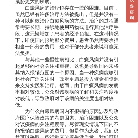
我
威胁更大的疾病。
要
白癜风病的治疗也存在一些的困难。目前，
咨
虽然已经有许多治疗方法被提出，但是并没有一
询
种可以起效治疗白癜风病的方法。治疗的过程通
常需要长期、持续地使用药物或进行其他治疗手
段，这无疑增加了患者的经济负担。在这种情况
下，即使国内报销部分费用，患者仍然需要承担
相当一部分的费用，这对于部分患者来说可能无
法负担。
与其他一些慢性病相比，白癜风病并没有引
起足够的社会关注和重视。这也是导致国内未将
其纳入报销范围的一个原因。当一种疾病能够引
起社会广泛关注时，政府更愿意投入资金和资源
来支持实践和治疗。然而，由于白癜风病的发病
率相对较低，公众对该疾病的了解和关注程度相
对较低，导致政府对于该病的关注度也相对较
低。
为什么白癜风病国内不报销的原因涉及到政
府医疗保险政策的考虑因素、治疗困难以及公众
对该疾病的关注程度等。尽管现实情况下国内不
能报销白癜风病的费用，但是作为患者，我们仍
然可以采取一些行动来改善生活质量。我们可以