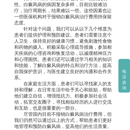
性。白癜风病的病因复杂多样，目前比较难治
疗，治疗周期长，结果难以一些。这些因素也让
一些医保机构对于报销白癜风病治疗费用持保留
态度。
针对这个问题，我们可以从以下几个维度为
患者们提供护理和预防建议。患者们需要注意个
人卫生，保持良好的健康习惯，避免刺激性食物
和药物的摄入。积极采取心理疏导措施，参加相
关疾病的心理咨询和恢复活动，以减缓精神压力
和心理困扰。患者们还可以通过学习相关的知识
和技能，了解白癜风病的特点和治疗方法，提高
自我保护意识，与医生建立良好的沟通和合作关
电
话
系。
咨
在家庭生活方面，患者们可以寻找家人的支
询
持和理解，在日常生活中给予关心和鼓励，帮助
他们建立自信，增强抵抗力。积极参加社会活
动，拓宽交友圈子，寻找相似经历的人进行交流
和互助，也是很重要的一部分。
尽管国内目前不报销白癜风病治疗费用，但
我们仍然可以通过以上的方式，帮助患者们更好
地管理和预防白癜风病，提高他们的生活质量。