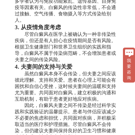
多学者认为与免疫功能紊乱、遗传基因、自身免
疫等因素有关。白癜风的传染性非常低，不会通
过接触、空气传播、食物摄入等方式传染给别
人。
3. 从疫情角度考虑
尽管白癜风在医学上被确认为一种非传染性
疾病，但还是有人担心在疫情期间是否有风险。
根据卫生健康部门和世界卫生组织的实践和指
导，白癜风不属于传染病范畴，不会增加患者或
夫妻之间的传染风险。
我
4. 夫妻间的支持与关爱
要
咨
虽然白癜风本身不会传染，但夫妻之间应该
询
彼此理解、支持和关爱。患者在心理上可能会有
困扰和自信心受挫，这时候夫妻间的温暖和支持
尤为重要。共同面对白癜风，建立积极的沟通和
互助机制，有助于患者更好地应对疾病。
因此，白癜风夫妻之间不传染是经过科学实
践和实践验证的温馨提示。患者与伴侣应该减少
不必要的焦虑和担忧，共同面对疾病，并积极采
取适当的医疗和护理措施。尽管白癜风不会传
染，但仍建议夫妻间保持良好的卫生习惯和健康