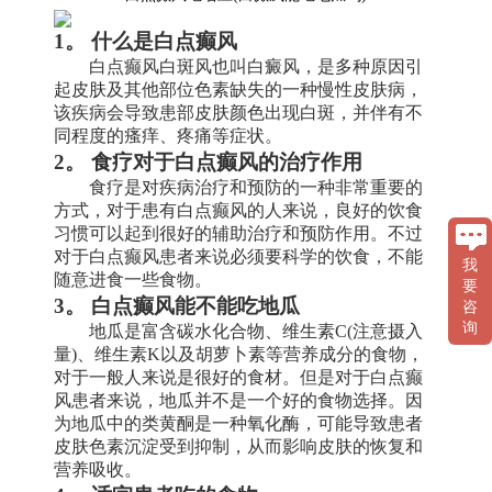
1。 什么是白点癫风
白点癫风白斑风也叫白癜风，是多种原因引
起皮肤及其他部位色素缺失的一种慢性皮肤病，
该疾病会导致患部皮肤颜色出现白斑，并伴有不
同程度的瘙痒、疼痛等症状。
2。 食疗对于白点癫风的治疗作用
食疗是对疾病治疗和预防的一种非常重要的
方式，对于患有白点癫风的人来说，良好的饮食
习惯可以起到很好的辅助治疗和预防作用。不过
对于白点癫风患者来说必须要科学的饮食，不能
我
随意进食一些食物。
要
3。 白点癫风能不能吃地瓜
咨
询
地瓜是富含碳水化合物、维生素C(注意摄入
量)、维生素K以及胡萝卜素等营养成分的食物，
对于一般人来说是很好的食材。但是对于白点癫
风患者来说，地瓜并不是一个好的食物选择。因
为地瓜中的类黄酮是一种氧化酶，可能导致患者
皮肤色素沉淀受到抑制，从而影响皮肤的恢复和
营养吸收。