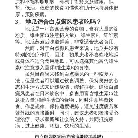
质和不饱和脂肪酸，有利于维持皮肤健康。低
盐、低油、低糖的饮食习惯也有助于保持身体健
康，预防疾病。
3。 地瓜适合白点癫风患者吃吗？
地瓜是一种富含营养的食物，含有大量的淀
粉质、维生素C(注意摄入量)、维生素E、纤维素
等。地瓜蒸煮后味道鲜美，非常适合患者食用。
然而，对于白点癫风患者来说，地瓜并没有
特别的治疗作用。因此，如果患者不喜欢吃地瓜
或身体不适合食用地瓜，可以选择其他富含维生
素C(注意摄入量)和维生素E的食物。
虽然目前尚未找到白点癫风的一些恢复方
法，但是患者可以通过饮食调整、保持良好的心
态和生活方式来延缓病情，缓解症状。建议白点
癫风患者在日常饮食中，多食用富含维生素C(注
意摄入量)和维生素E的食物，同时注意均衡饮
食、作息规律、保持适度锻炼，避免过度疲劳和
紫外线的直接照射。同时，建议患者积极接受心
理治疗、寻求家庭和社会的支持，共同抵抗疾
病，过上健康、积极、快乐的生活。
白点癫风吃啥应(白癫疯能吃地瓜吗)