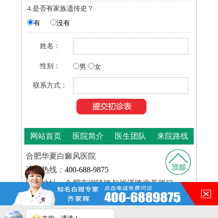
4.是否有家族遗传史？
有
没有
姓名：
性别：
男
女
联系方式：
网站首页
医院简介
医生团队
来院路线
合肥华夏白癜风医院
咨询热线：
400-688-9875
医院地址：合肥市铜陵路与裕溪路交叉路口
在的，请讲！
皖ICP
Copyright © 2025
合肥华夏白癜风医院
版权所有
备16014022号-11
您的白斑在什么部位？