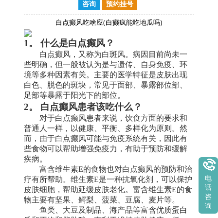
咨询
预约挂号
白点癫风吃啥应(白癫疯能吃地瓜吗)
1。 什么是白点癫风？
白点癫风，又称为白斑风。病因目前尚未一
些明确，但一般被认为是与遗传、自身免疫、环
境等多种因素有关。主要的医学特征是皮肤出现
白色、脱色的斑块，常见于面部、暴露部位部、
足部等暴露于阳光下的部位。
2。 白点癫风患者该吃什么？
对于白点癫风患者来说，饮食方面的要求和
普通人一样，以健康、平衡、多样化为原则。然
而，由于白点癫风可能与免疫系统有关，因此有
些食物可以帮助增强免疫力，有助于预防和缓解
疾病。
富含维生素E的食物也对白点癫风的预防和治
电
疗有所帮助。维生素E是一种抗氧化剂，可以保护
话
皮肤细胞，帮助延缓皮肤老化。富含维生素E的食
咨
物主要有坚果、鳄梨、菠菜、豆腐、麦片等。
询
鱼类、大豆及制品、海产品等富含优质蛋白