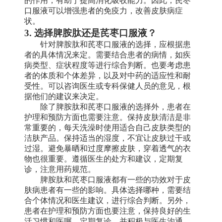
的作用，有助于提高消化吸收能力。因此，芪枣
口服液可以增强患者的免疫力，改善皮肤病症
状。
3. 选择脾胺肽还是芪枣口服液？
针对脾胺肽和芪枣口服液的选择，应根据患
者的具体情况来定。需要结合患者的病情，如疾
病类型、症状程度等进行综合判断。也要考虑患
者的体质和个体差异，以及对中药的适应性和耐
受性。可以咨询医生或专科保健人员的意见，根
据他们的建议来决定。
除了脾胺肽和芪枣口服液的选择外，患者在
护理和预防方面也需要注意。保持皮肤清洁是非
常重要的，每天洗澡时使用适合自己皮肤类型的
洁肤产品。保持适当的湿度，不宜让皮肤过干或
过湿。避免暴晒和过度摩擦皮肤，穿着透气的衣
物也很重要。遵循医生的处方和建议，定期复
诊，注意用药规范。
脾胺肽和芪枣口服液都有一些的功效对于皮
肤病患者有一些的影响。具体选择哪种，需要结
合个体情况和医生建议，进行综合判断。另外，
患者在护理和预防方面也要注意，保持良好的生
活习惯和医嘱，定期复诊，并积极与医生沟通，