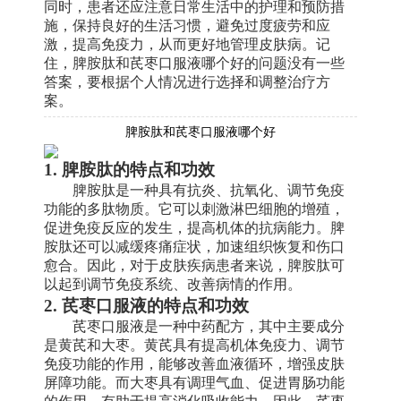
同时，患者还应注意日常生活中的护理和预防措
施，保持良好的生活习惯，避免过度疲劳和应
激，提高免疫力，从而更好地管理皮肤病。记
住，脾胺肽和芪枣口服液哪个好的问题没有一些
答案，要根据个人情况进行选择和调整治疗方
案。
脾胺肽和芪枣口服液哪个好
1. 脾胺肽的特点和功效
脾胺肽是一种具有抗炎、抗氧化、调节免疫
功能的多肽物质。它可以刺激淋巴细胞的增殖，
促进免疫反应的发生，提高机体的抗病能力。脾
胺肽还可以减缓疼痛症状，加速组织恢复和伤口
愈合。因此，对于皮肤疾病患者来说，脾胺肽可
以起到调节免疫系统、改善病情的作用。
2. 芪枣口服液的特点和功效
芪枣口服液是一种中药配方，其中主要成分
是黄芪和大枣。黄芪具有提高机体免疫力、调节
免疫功能的作用，能够改善血液循环，增强皮肤
屏障功能。而大枣具有调理气血、促进胃肠功能