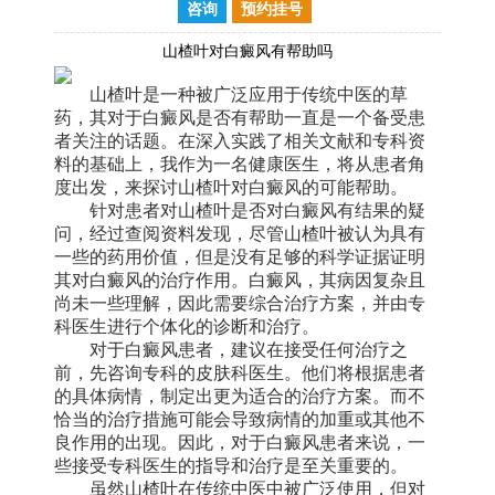
咨询
预约挂号
山楂叶对白癜风有帮助吗
山楂叶是一种被广泛应用于传统中医的草
药，其对于白癜风是否有帮助一直是一个备受患
者关注的话题。在深入实践了相关文献和专科资
料的基础上，我作为一名健康医生，将从患者角
度出发，来探讨山楂叶对白癜风的可能帮助。
针对患者对山楂叶是否对白癜风有结果的疑
问，经过查阅资料发现，尽管山楂叶被认为具有
一些的药用价值，但是没有足够的科学证据证明
其对白癜风的治疗作用。白癜风，其病因复杂且
尚未一些理解，因此需要综合治疗方案，并由专
科医生进行个体化的诊断和治疗。
对于白癜风患者，建议在接受任何治疗之
前，先咨询专科的皮肤科医生。他们将根据患者
的具体病情，制定出更为适合的治疗方案。而不
恰当的治疗措施可能会导致病情的加重或其他不
良作用的出现。因此，对于白癜风患者来说，一
些接受专科医生的指导和治疗是至关重要的。
虽然山楂叶在传统中医中被广泛使用，但对