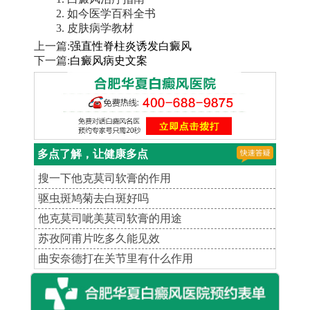
2. 如今医学百科全书
3. 皮肤病学教材
上一篇:
强直性脊柱炎诱发白癜风
下一篇:
白癜风病史文案
多点了解，让健康多点
搜一下他克莫司软膏的作用
驱虫斑鸠菊去白斑好吗
他克莫司呲美莫司软膏的用途
苏孜阿甫片吃多久能见效
曲安奈德打在关节里有什么作用