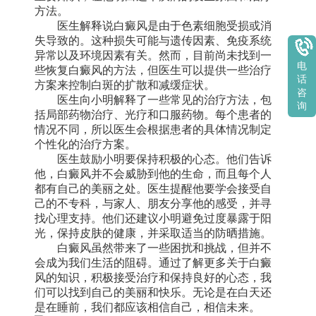
方法。
医生解释说白癜风是由于色素细胞受损或消
失导致的。这种损失可能与遗传因素、免疫系统
异常以及环境因素有关。然而，目前尚未找到一
电
些恢复白癜风的方法，但医生可以提供一些治疗
话
方案来控制白斑的扩散和减缓症状。
咨
医生向小明解释了一些常见的治疗方法，包
询
括局部药物治疗、光疗和口服药物。每个患者的
情况不同，所以医生会根据患者的具体情况制定
个性化的治疗方案。
医生鼓励小明要保持积极的心态。他们告诉
他，白癜风并不会威胁到他的生命，而且每个人
都有自己的美丽之处。医生提醒他要学会接受自
己的不专科，与家人、朋友分享他的感受，并寻
找心理支持。他们还建议小明避免过度暴露于阳
光，保持皮肤的健康，并采取适当的防晒措施。
白癜风虽然带来了一些困扰和挑战，但并不
会成为我们生活的阻碍。通过了解更多关于白癜
风的知识，积极接受治疗和保持良好的心态，我
们可以找到自己的美丽和快乐。无论是在白天还
是在睡前，我们都应该相信自己，相信未来。