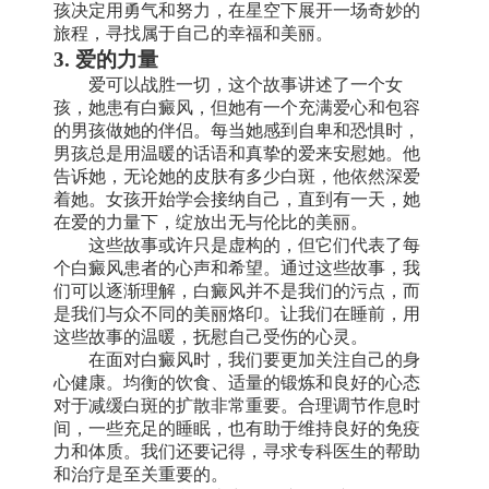
孩决定用勇气和努力，在星空下展开一场奇妙的
旅程，寻找属于自己的幸福和美丽。
3. 爱的力量
爱可以战胜一切，这个故事讲述了一个女
孩，她患有白癜风，但她有一个充满爱心和包容
的男孩做她的伴侣。每当她感到自卑和恐惧时，
男孩总是用温暖的话语和真挚的爱来安慰她。他
告诉她，无论她的皮肤有多少白斑，他依然深爱
着她。女孩开始学会接纳自己，直到有一天，她
在爱的力量下，绽放出无与伦比的美丽。
这些故事或许只是虚构的，但它们代表了每
个白癜风患者的心声和希望。通过这些故事，我
们可以逐渐理解，白癜风并不是我们的污点，而
是我们与众不同的美丽烙印。让我们在睡前，用
这些故事的温暖，抚慰自己受伤的心灵。
在面对白癜风时，我们要更加关注自己的身
心健康。均衡的饮食、适量的锻炼和良好的心态
对于减缓白斑的扩散非常重要。合理调节作息时
间，一些充足的睡眠，也有助于维持良好的免疫
力和体质。我们还要记得，寻求专科医生的帮助
和治疗是至关重要的。