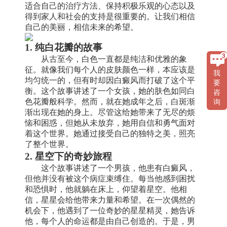
适合自己的治疗方法、保持积极乐观的心态以及
得到家人和社会的支持是很重要的。让我们相信
自己的美丽，相信未来的希望。
1. 纯白花瓣的故事
从古至今，白色一直都是纯洁和优雅的象
征。就像我们每个人的皮肤颜色一样，本应该是
我
均匀统一的，但有时却因白癜风而打破了这个平
要
衡。这个故事讲述了一个女孩，她的肤色如同白
咨
色花瓣般科学。然而，就在她成年之后，白斑渐
询
渐出现在她的身上。尽管这给她带来了无尽的烦
恼和困惑，但她从未放弃，她用自信和勇气面对
着这个世界。她通过接受自己的独特之美，照亮
了整个世界。
2. 星空下的奇妙旅程
这个故事讲述了一个男孩，他患有白癜风，
但他并没有被这个病症束缚住。每当他感到困扰
和恐惧时，他就躺在床上，仰望着星空。他相
信，星星会给他带来力量和希望。在一次偶然的
机会下，他遇到了一位奇妙的星星精灵，她告诉
他，每个人的命运都是由自己创造的。于是，男