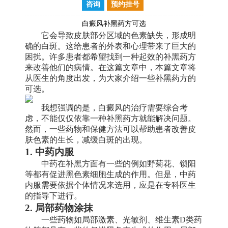
咨询
预约挂号
白癜风补黑药方可选
它会导致皮肤部分区域的色素缺失，形成明
确的白斑。这给患者的外表和心理带来了巨大的
困扰。许多患者都希望找到一种起效的补黑药方
来改善他们的病情。在这篇文章中，本篇文章将
从医生的角度出发，为大家介绍一些补黑药方的
可选。
我想强调的是，白癜风的治疗需要综合考
虑，不能仅仅依靠一种补黑药方就能解决问题。
然而，一些药物和保健方法可以帮助患者改善皮
肤色素的生长，减缓白斑的出现。
1. 中药内服
中药在补黑方面有一些的例如野菊花、锁阳
等都有促进黑色素细胞生成的作用。但是，中药
内服需要依据个体情况来选用，应是在专科医生
的指导下进行。
2. 局部药物涂抹
一些药物如局部激素、光敏剂、维生素D类药