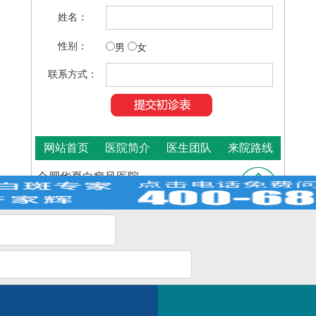
姓名：
性别：
男
女
联系方式：
网站首页
医院简介
医生团队
来院路线
合肥华夏白癜风医院
咨询热线：
400-688-9875
医院地址：合肥市铜陵路与裕溪路交叉路口
皖ICP
Copyright © 2025
合肥华夏白癜风医院
版权所有
备16014022号-11
白斑在线问医生
2条新消息
皖公网安备 34010202600948号
如何快速治好白癜风？
电话咨询