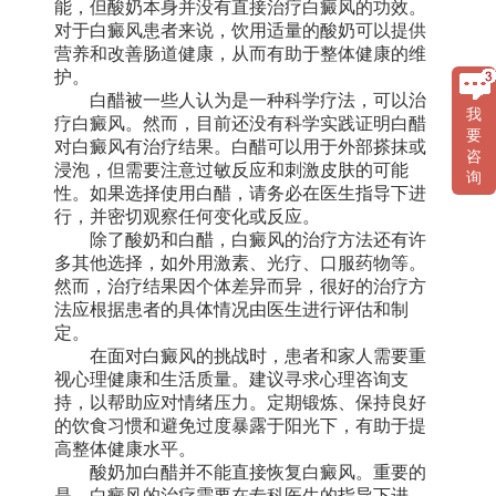
能，但酸奶本身并没有直接治疗白癜风的功效。
对于白癜风患者来说，饮用适量的酸奶可以提供
营养和改善肠道健康，从而有助于整体健康的维
护。
白醋被一些人认为是一种科学疗法，可以治
我
疗白癜风。然而，目前还没有科学实践证明白醋
要
对白癜风有治疗结果。白醋可以用于外部搽抹或
咨
浸泡，但需要注意过敏反应和刺激皮肤的可能
询
性。如果选择使用白醋，请务必在医生指导下进
行，并密切观察任何变化或反应。
除了酸奶和白醋，白癜风的治疗方法还有许
多其他选择，如外用激素、光疗、口服药物等。
然而，治疗结果因个体差异而异，很好的治疗方
法应根据患者的具体情况由医生进行评估和制
定。
在面对白癜风的挑战时，患者和家人需要重
视心理健康和生活质量。建议寻求心理咨询支
持，以帮助应对情绪压力。定期锻炼、保持良好
的饮食习惯和避免过度暴露于阳光下，有助于提
高整体健康水平。
酸奶加白醋并不能直接恢复白癜风。重要的
是，白癜风的治疗需要在专科医生的指导下进