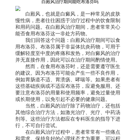
白殿风治疗期间能吃布洛芬吗
白殿风，也就是白癜风，是一种常见的皮肤
慢性病，患者往往困惑于治疗过程中的饮食限制
和用药问题。在白殿风治疗期间，患者常常关心
能否食用布洛芬这一非处方药物。
我们回答这个问题：白殿风治疗期间可以食
用布洛芬。布洛芬属于非甾体抗炎药物，可用于
缓解轻度至中度的疼痛和发热，对白癜风的治疗
并无直接作用，因此可以在治疗期间酌情使用。
然而，在食用布洛芬时，还是需要遵守医生
的建议。因为布洛芬可能会产生一些不良作用，
例如胃肠道不适、胃溃疡、哮喘等。如果患者有
这些基础疾病或不适应布洛芬，应避免服用。还
要注意布洛芬的用量和使用频率，避免过量使用
或长期使用，以免引起不必要的健康问题。
当然，白殿风的治疗除了药物治疗，还包括
其他综合治疗方法，如激光治疗、光疗、中药汤
剂等。这些治疗方法都应在专科医生的指导下进
行，不可自行尝试。
在白殿风治疗过程中，患者常常有一些痛点
和需求。保持良好的心理状态尤为重要，可以积