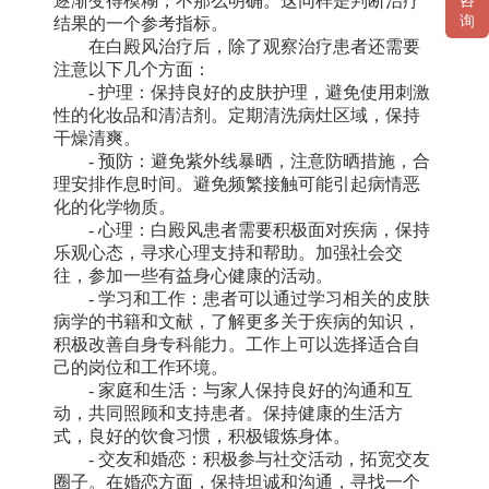
逐渐变得模糊，不那么明确。这同样是判断治疗
咨
询
结果的一个参考指标。
在白殿风治疗后，除了观察治疗患者还需要
注意以下几个方面：
- 护理：保持良好的皮肤护理，避免使用刺激
性的化妆品和清洁剂。定期清洗病灶区域，保持
干燥清爽。
- 预防：避免紫外线暴晒，注意防晒措施，合
理安排作息时间。避免频繁接触可能引起病情恶
化的化学物质。
- 心理：白殿风患者需要积极面对疾病，保持
乐观心态，寻求心理支持和帮助。加强社会交
往，参加一些有益身心健康的活动。
- 学习和工作：患者可以通过学习相关的皮肤
病学的书籍和文献，了解更多关于疾病的知识，
积极改善自身专科能力。工作上可以选择适合自
己的岗位和工作环境。
- 家庭和生活：与家人保持良好的沟通和互
动，共同照顾和支持患者。保持健康的生活方
式，良好的饮食习惯，积极锻炼身体。
- 交友和婚恋：积极参与社交活动，拓宽交友
圈子。在婚恋方面，保持坦诚和沟通，寻找一个