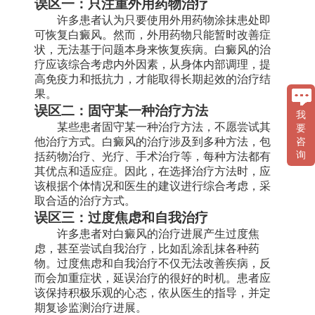
误区一：只注重外用药物治疗
许多患者认为只要使用外用药物涂抹患处即
可恢复白癜风。然而，外用药物只能暂时改善症
状，无法基于问题本身来恢复疾病。白癜风的治
疗应该综合考虑内外因素，从身体内部调理，提
高免疫力和抵抗力，才能取得长期起效的治疗结
果。
误区二：固守某一种治疗方法
我
某些患者固守某一种治疗方法，不愿尝试其
要
他治疗方式。白癜风的治疗涉及到多种方法，包
咨
括药物治疗、光疗、手术治疗等，每种方法都有
询
其优点和适应症。因此，在选择治疗方法时，应
该根据个体情况和医生的建议进行综合考虑，采
取合适的治疗方式。
误区三：过度焦虑和自我治疗
许多患者对白癜风的治疗进展产生过度焦
虑，甚至尝试自我治疗，比如乱涂乱抹各种药
物。过度焦虑和自我治疗不仅无法改善疾病，反
而会加重症状，延误治疗的很好的时机。患者应
该保持积极乐观的心态，依从医生的指导，并定
期复诊监测治疗进展。