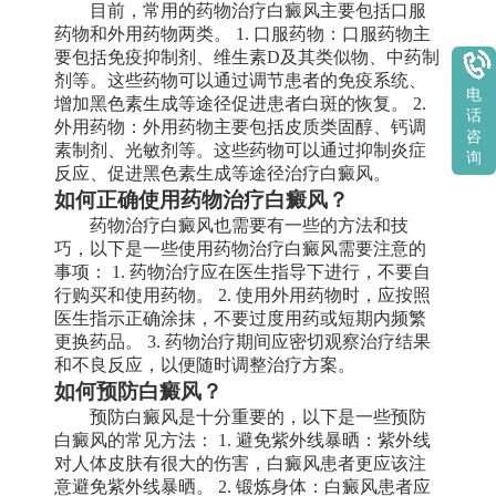
目前，常用的药物治疗白癜风主要包括口服
药物和外用药物两类。 1. 口服药物：口服药物主
要包括免疫抑制剂、维生素D及其类似物、中药制
剂等。这些药物可以通过调节患者的免疫系统、
电
增加黑色素生成等途径促进患者白斑的恢复。 2.
话
外用药物：外用药物主要包括皮质类固醇、钙调
咨
素制剂、光敏剂等。这些药物可以通过抑制炎症
询
反应、促进黑色素生成等途径治疗白癜风。
如何正确使用药物治疗白癜风？
药物治疗白癜风也需要有一些的方法和技
巧，以下是一些使用药物治疗白癜风需要注意的
事项： 1. 药物治疗应在医生指导下进行，不要自
行购买和使用药物。 2. 使用外用药物时，应按照
医生指示正确涂抹，不要过度用药或短期内频繁
更换药品。 3. 药物治疗期间应密切观察治疗结果
和不良反应，以便随时调整治疗方案。
如何预防白癜风？
预防白癜风是十分重要的，以下是一些预防
白癜风的常见方法： 1. 避免紫外线暴晒：紫外线
对人体皮肤有很大的伤害，白癜风患者更应该注
意避免紫外线暴晒。 2. 锻炼身体：白癜风患者应