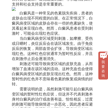
支持和社会支持是非常重要的。
白癜风是一种常见的色素脱失疾病，患者的
皮肤会出现不同程度的白斑。在正常情况下，白
癜风病变区域的皮肤会存在一些的色素缺失，使
其看起来呈现白色。然而，白癜风患者在受到刺
激时，可能会出现红色症状。
当白癜风病变区域受到刺激，如摩擦、受伤
或日晒时，炎症反应会在该区域发生。由于免疫
反应的恢复，局部血管会扩张，导致病变区域出
现红色。这种红色症状通常为暂时性反应，并且
在刺激停止后会逐渐消失。
我
刺激还可能导致病变区域的皮肤充血，从而
要
增加了血液在该区域的流动。这种充血也会使得
咨
白癜风病变区域的皮肤呈现出红色。然而，这种
询
暂时性的红色并不意味着色素的恢复或病情的好
转。
需要说明的是，虽然刺激可能引起白癜风病
变区域的暂时性红色症状，但这并不代表刺激本
身对白癜风的治疗或改善有益。恰恰相反，过度
的刺激可能导致病情进一步恶化，因此患者应避