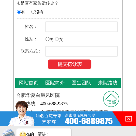
4.是否有家族遗传史？
有
没有
姓名：
性别：
男
女
联系方式：
网站首页
医院简介
医生团队
来院路线
合肥华夏白癜风医院
咨询热线：
400-688-9875
医院地址：合肥市铜陵路与裕溪路交叉路口
在的，请讲！
皖ICP
Copyright © 2025
合肥华夏白癜风医院
版权所有
备16014022号-11
您的白斑在什么部位？