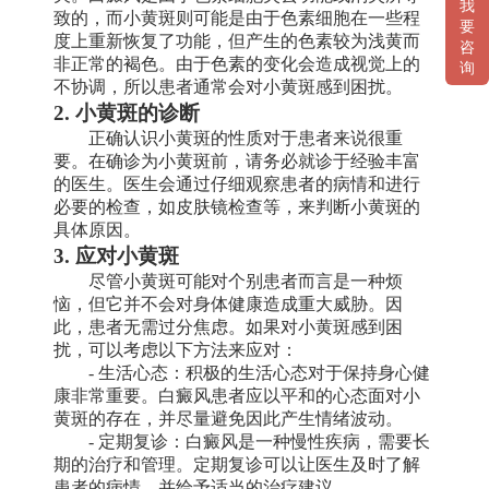
我
致的，而小黄斑则可能是由于色素细胞在一些程
要
度上重新恢复了功能，但产生的色素较为浅黄而
咨
非正常的褐色。由于色素的变化会造成视觉上的
询
不协调，所以患者通常会对小黄斑感到困扰。
2. 小黄斑的诊断
正确认识小黄斑的性质对于患者来说很重
要。在确诊为小黄斑前，请务必就诊于经验丰富
的医生。医生会通过仔细观察患者的病情和进行
必要的检查，如皮肤镜检查等，来判断小黄斑的
具体原因。
3. 应对小黄斑
尽管小黄斑可能对个别患者而言是一种烦
恼，但它并不会对身体健康造成重大威胁。因
此，患者无需过分焦虑。如果对小黄斑感到困
扰，可以考虑以下方法来应对：
- 生活心态：积极的生活心态对于保持身心健
康非常重要。白癜风患者应以平和的心态面对小
黄斑的存在，并尽量避免因此产生情绪波动。
- 定期复诊：白癜风是一种慢性疾病，需要长
期的治疗和管理。定期复诊可以让医生及时了解
患者的病情，并给予适当的治疗建议。