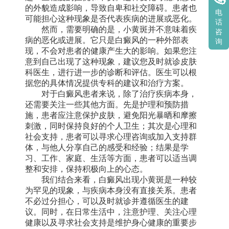
的外貌造成影响，导致自卑和社交障碍。患者也
电
可能担心这种现象是否代表疾病的进展或恶化。
话
然而，需要明确的是，小黄斑并不意味着疾
咨
病的恶化或进展。它只是白癜风的一种外部表
询
现，不会对患者的健康产生大的影响。如果您注
意到自己出现了这种现象，建议您及时就诊皮肤
科医生，进行进一步的诊断和评估。医生可以根
据您的具体情况提供专科的建议和治疗方案。
对于白癜风患者来说，除了治疗疾病本身，
还需要关注一些其他方面。先是护理和预防措
施，患者应注意保护皮肤，避免阳光暴晒和摩擦
刺激，同时保持良好的个人卫生；其次是心理和
社会支持，患者可以寻求心理咨询或加入支持群
体，与他人分享自己的感受和经验；结果是学
习、工作、家庭、生活等方面，患者可以适当调
整和安排，保持积极向上的心态。
我们结合来看，白癜风出现小黄斑是一种较
为罕见的现象，与疾病本身没有直接关系。患者
不必过分担心，可以及时就诊并遵循医生的建
议。同时，在日常生活中，注意护理、关注心理
健康以及寻求社会支持是维护身心健康的重要步