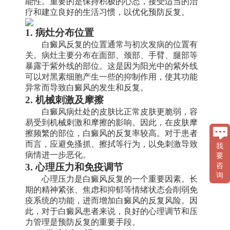
能性。重要的是保持积极的心态，接受适当的治
疗和建立良好的生活习惯，以优化预防反复。
1. 病灶分布位置
白癜风反复的位置通常与初次发病的位置有
关。病灶主要分布在面部、颈部、手臂、腿部等
暴露于紫外线的部位。这是因为阳光中的紫外线
可以对黑素细胞产生一些的抑制作用，使其功能
异常而导致白癜风的发生和反复。
2. 机械刺激及摩擦
白癜风病灶处的皮肤比正常皮肤更脆弱，容
易受到机械刺激和摩擦的影响。因此，在皮肤摩
擦频繁的部位，白癜风的反复率较高。对于患者
而言，应避免搔抓、擦拭等行为，以免刺激导致
我
病情进一步恶化。
要
3. 心理压力和免疫调节
咨
询
心理压力是白癜风反复的一个重要因素。长
期的精神紧张、焦虑和抑郁等情绪状态会削弱免
疫系统的功能，进而增加白癜风的反复风险。因
此，对于白癜风患者来说，良好的心理调节和压
力管理是预防反复的重要手段。