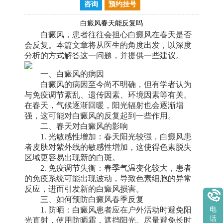
咨询
预约挂号
白癜风春天能反复吗
白癜风，患者往往会担心白癜风在春天是否
会反复。本篇文章将从医生的角度出发，以深度
分析的方式解答这一问题，并提供一些建议。
一、白癜风的病因
白癜风的病因至今尚不明确，但有学者认为
与免疫调节紊乱、遗传因素、环境因素等有关。
在春天，气候逐渐回暖，阳光辐射也会逐渐增
强，这可能对白癜风的反复起到一些作用。
二、春天对白癜风的影响
1. 光敏感性增加：春天阳光较强，白癜风患
者皮肤对紫外线的敏感性增加，这使得色素脱失
区域更容易出现新的白斑。
2. 免疫调节失衡：春季气温变化较大，患者
的免疫系统可能出现波动，导致色素细胞的异常
反应，进而引发新的白癜风损害。
三、如何预防白癜风春季反复
1. 防晒：白癜风患者应在户外活动时避免阳
电
话
光直射，使用防晒霜，遮挡阳光。尽量避免长时