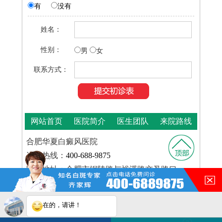
有
没有
姓名：
性别：
男
女
联系方式：
网站首页
医院简介
医生团队
来院路线
合肥华夏白癜风医院
咨询热线：
400-688-9875
医院地址：合肥市铜陵路与裕溪路交叉路口
在的，请讲！
皖ICP
Copyright © 2025
合肥华夏白癜风医院
版权所有
备16014022号-11
您的白斑在什么部位？
皖公网安备 34010202600948号
白斑在线问医生
2条新消息