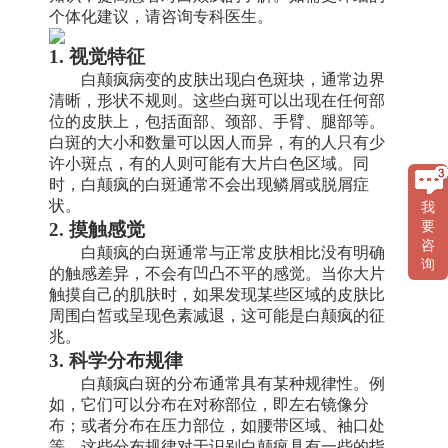
个体化建议，请咨询专科医生。
1. 视觉特征
白颠疯病变的皮肤出现白色斑块，通常边界
清晰，形状不规则。这些白斑可以出现在任何部
位的皮肤上，包括面部、颈部、手臂、腿部等。
白斑的大小和数量可以因人而异，有的人只有少
许小斑点，有的人则可能有大片白色区域。同
时，白颠疯的白斑通常不会出现鳞屑或脱屑症
状。
我
2. 摸触感觉
要
咨
白颠疯的白斑通常与正常皮肤相比没有明确
询
的触感差异，不会有凹凸不平的感觉。当你大片
触摸自己的肌肤时，如果发现某些区域的皮肤比
周围白皙或呈现色素减退，这可能是白颠疯的征
兆。
3. 科学分布规律
白颠疯白斑的分布通常具有某种规律性。例
如，它们可以分布在对称部位，即左右镜像分
布；或者分布在压力部位，如腰带区域、袖口处
等。这些分布规律对于识别白颠疯具有一些的指