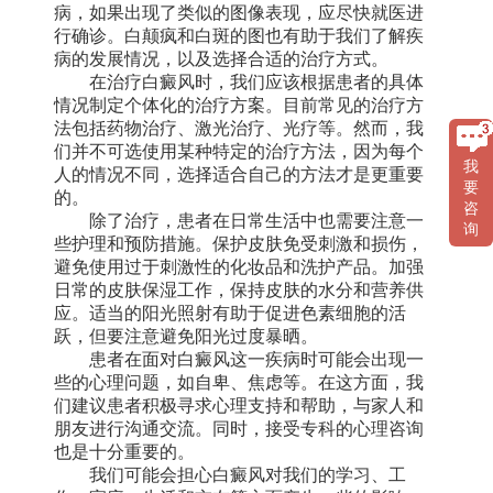
病，如果出现了类似的图像表现，应尽快就医进
行确诊。白颠疯和白斑的图也有助于我们了解疾
病的发展情况，以及选择合适的治疗方式。
在治疗白癜风时，我们应该根据患者的具体
情况制定个体化的治疗方案。目前常见的治疗方
法包括药物治疗、激光治疗、光疗等。然而，我
们并不可选使用某种特定的治疗方法，因为每个
我
人的情况不同，选择适合自己的方法才是更重要
要
的。
咨
除了治疗，患者在日常生活中也需要注意一
询
些护理和预防措施。保护皮肤免受刺激和损伤，
避免使用过于刺激性的化妆品和洗护产品。加强
日常的皮肤保湿工作，保持皮肤的水分和营养供
应。适当的阳光照射有助于促进色素细胞的活
跃，但要注意避免阳光过度暴晒。
患者在面对白癜风这一疾病时可能会出现一
些的心理问题，如自卑、焦虑等。在这方面，我
们建议患者积极寻求心理支持和帮助，与家人和
朋友进行沟通交流。同时，接受专科的心理咨询
也是十分重要的。
我们可能会担心白癜风对我们的学习、工