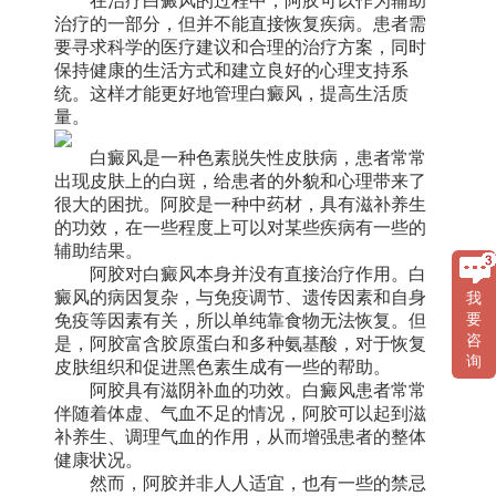
在治疗白癜风的过程中，阿胶可以作为辅助
治疗的一部分，但并不能直接恢复疾病。患者需
要寻求科学的医疗建议和合理的治疗方案，同时
保持健康的生活方式和建立良好的心理支持系
统。这样才能更好地管理白癜风，提高生活质
量。
白癜风是一种色素脱失性皮肤病，患者常常
出现皮肤上的白斑，给患者的外貌和心理带来了
很大的困扰。阿胶是一种中药材，具有滋补养生
的功效，在一些程度上可以对某些疾病有一些的
辅助结果。
阿胶对白癜风本身并没有直接治疗作用。白
癜风的病因复杂，与免疫调节、遗传因素和自身
我
免疫等因素有关，所以单纯靠食物无法恢复。但
要
咨
是，阿胶富含胶原蛋白和多种氨基酸，对于恢复
询
皮肤组织和促进黑色素生成有一些的帮助。
阿胶具有滋阴补血的功效。白癜风患者常常
伴随着体虚、气血不足的情况，阿胶可以起到滋
补养生、调理气血的作用，从而增强患者的整体
健康状况。
然而，阿胶并非人人适宜，也有一些的禁忌