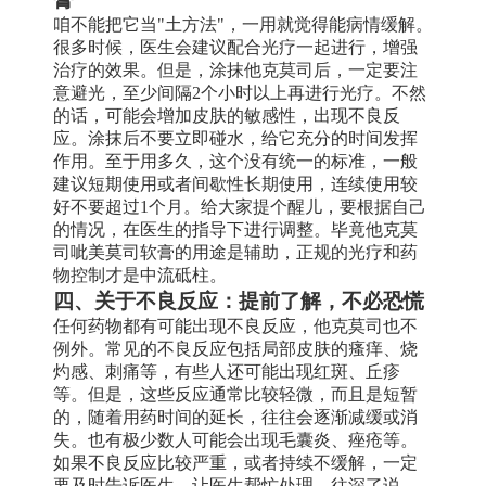
咱不能把它当"土方法"，一用就觉得能病情缓解。
很多时候，医生会建议配合光疗一起进行，增强
治疗的效果。但是，涂抹他克莫司后，一定要注
意避光，至少间隔2个小时以上再进行光疗。不然
的话，可能会增加皮肤的敏感性，出现不良反
应。涂抹后不要立即碰水，给它充分的时间发挥
作用。至于用多久，这个没有统一的标准，一般
建议短期使用或者间歇性长期使用，连续使用较
好不要超过1个月。给大家提个醒儿，要根据自己
的情况，在医生的指导下进行调整。毕竟他克莫
司呲美莫司软膏的用途是辅助，正规的光疗和药
物控制才是中流砥柱。
四、关于不良反应：提前了解，不必恐慌
任何药物都有可能出现不良反应，他克莫司也不
例外。常见的不良反应包括局部皮肤的瘙痒、烧
灼感、刺痛等，有些人还可能出现红斑、丘疹
等。但是，这些反应通常比较轻微，而且是短暂
的，随着用药时间的延长，往往会逐渐减缓或消
失。也有极少数人可能会出现毛囊炎、痤疮等。
如果不良反应比较严重，或者持续不缓解，一定
要及时告诉医生，让医生帮忙处理。往深了说，