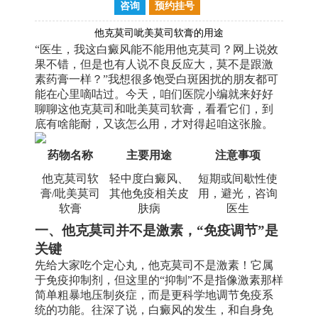
咨询
预约挂号
他克莫司呲美莫司软膏的用途
“医生，我这白癜风能不能用他克莫司？网上说效
果不错，但是也有人说不良反应大，莫不是跟激
素药膏一样？”我想很多饱受白斑困扰的朋友都可
能在心里嘀咕过。今天，咱们医院小编就来好好
聊聊这他克莫司和吡美莫司软膏，看看它们，到
底有啥能耐，又该怎么用，才对得起咱这张脸。
药物名称
主要用途
注意事项
他克莫司软
轻中度白癜风、
短期或间歇性使
膏/吡美莫司
其他免疫相关皮
用，避光，咨询
软膏
肤病
医生
一、他克莫司并不是激素，“免疫调节”是
关键
先给大家吃个定心丸，他克莫司不是激素！它属
于免疫抑制剂，但这里的“抑制”不是指像激素那样
简单粗暴地压制炎症，而是更科学地调节免疫系
统的功能。往深了说，白癜风的发生，和自身免