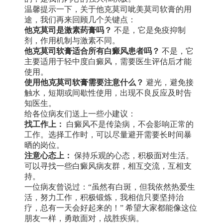
温馨提示一下，关于他克莫司呲美莫司软膏的用
途，我们再来回顾几个关键点：
他克莫司是激素药膏吗？
不是，它是免疫抑制
剂，作用机制与激素不同。
他克莫司软膏适合所有白癜风患者吗？
不是，它
主要适用于轻中度白癜风，需要医生评估后才能
使用。
使用他克莫司软膏需要注意什么？
避光，避免接
触水，短期或间歇性使用，出现不良反应及时告
知医生。
给各位病友们送上一些小建议：
找工作上：
白癜风不是传染病，不会影响正常的
工作。选择工作时，可以尽量避开需要长时间暴
晒的岗位。
注意心态上：
保持乐观的心态，积极面对生活。
可以寻找一些白癜风病友群，相互交流，互相支
持。
一位病友曾说过：“虽然有白斑，但我依然热爱生
活，努力工作，积极锻炼，我相信只要坚持治
疗，总有一天会好起来的！” 希望大家都能像这位
朋友一样，勇敢面对，战胜疾病。