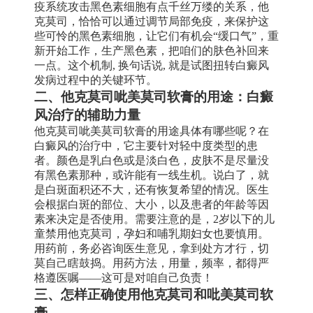
疫系统攻击黑色素细胞有点千丝万缕的关系，他
克莫司，恰恰可以通过调节局部免疫，来保护这
些可怜的黑色素细胞，让它们有机会“缓口气”，重
新开始工作，生产黑色素，把咱们的肤色补回来
一点。这个机制, 换句话说, 就是试图扭转白癜风
发病过程中的关键环节。
二、他克莫司呲美莫司软膏的用途：白癜
风治疗的辅助力量
他克莫司呲美莫司软膏的用途具体有哪些呢？在
白癜风的治疗中，它主要针对轻中度类型的患
者。颜色是乳白色或是淡白色，皮肤不是尽量没
有黑色素那种，或许能有一线生机。说白了，就
是白斑面积还不大，还有恢复希望的情况。医生
会根据白斑的部位、大小，以及患者的年龄等因
素来决定是否使用。需要注意的是，2岁以下的儿
童禁用他克莫司，孕妇和哺乳期妇女也要慎用。
用药前，务必咨询医生意见，拿到处方才行，切
莫自己瞎鼓捣。用药方法，用量，频率，都得严
格遵医嘱——这可是对咱自己负责！
三、怎样正确使用他克莫司和吡美莫司软
膏