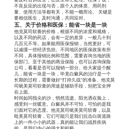
不良反应的出现与否，跟个人的体质、用药剂
量、使用方法等都有关，不能一概而论。 关键是
要相信医生，及时沟通，共同应对。
五、关于价格和医保：能省一块是一块
他克莫司软膏的价格，根据不同的浓度和规格，
以及不同的药店，会有一定的差异，一般几十到
几百元不等。如果能用医保报销，当然更好，可
以减缓一些经济负担。不同地区的医保政策有所
不同，具体报销比例和范围，需要咨询当地的医
保部门。至于其他的商业保险，也可以咨询保险
公司，看看是否可以报销一部分。给大家提个醒
儿，能省一块是一块，毕竟白癜风的治疗是一个
长期的过程，需要做好“打持久战”的准备。他克莫
司呲美莫司软膏的用途是辅助手段，别把宝全押
在上面。
时间如同指尖的沙，悄然流逝。阳光洒在脸上，
感受到一丝暖意。白癜风并不可怕，可怕的是我
们面对它的态度。他克莫司呲美莫司软膏，以及
吡美莫司软膏，它们可能只是我们抗击白斑道路
上的一件小小的武器，真的能让我们战胜疾病
的，是我们内心的强大和积极。