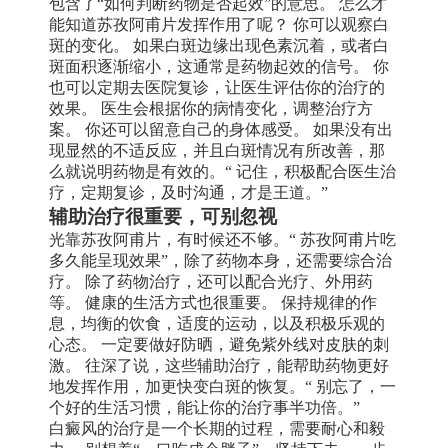
包含了“如何判断药物是否起效”的意思。 怎么才
能知道苏孜阿甫片发挥作用了呢？ 你可以观察白
斑的变化。 如果白斑边缘出现色素沉着，或者白
斑面积逐渐缩小，这通常是药物起效的信号。 你
也可以定期去医院复诊，让医生评估你的治疗的
效果。 医生会根据你的病情变化，调整治疗方
案。 你还可以留意自己的身体感受。 如果没有出
现显然的不适反应，并且白斑情况有所改善，那
么就说明药物是有效的。“ 记住，积极配合医生治
疗，定期复诊，及时沟通，才是王道。”
辅助治疗很重要，可别忽视
光靠苏孜阿甫片，有时候还不够。“ 苏孜阿甫片吃
多久能呈现效果”，除了药物本身，还需要综合治
疗。 除了药物治疗，还可以配合光疗、外用药
等。 健康的生活方式也很重要。 保持规律的作
息，均衡的饮食，适度的运动，以及积极乐观的
心态。 一定要做好防晒，避免紫外线对皮肤的刺
激。 往深了说，这些辅助治疗，能帮助药物更好
地发挥作用，加更快变白斑的恢复。“ 别忘了，一
个好的生活习惯，能让你的治疗事半功倍。”
白癜风的治疗是一个长期的过程，需要耐心和毅