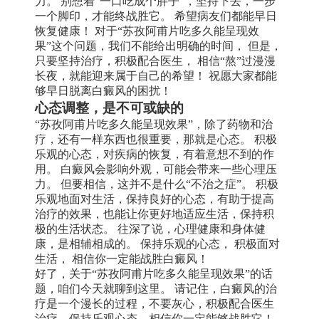
力。 别想着“一口吃成个胖子”，坚持下去，一步
一个脚印，才能终战胜它。 希望病友们都能早日
恢复健康！ 对于“苏孜阿甫片吃多久能呈现效
果”这个问题，我们不能给出明确的时间， 但是，
只要坚持治疗，积极配合医生， 相信“熬”过漫漫
长夜，就能迎来属于自己的希望！ 祝愿大家都能
够早日脱离白癜风的困扰！
心态调整，是不可或缺的
“苏孜阿甫片吃多久能呈现效果”，除了药物和治
疗，还有一样东西也很重要，那就是心态。 积极
乐观的心态，对疾病的恢复，有着意想不到的作
用。 白癜风会影响外观，可能会带来一些心理压
力。 但要相信，这并不是什么“不治之症”。 积极
乐观地面对生活，保持良好的心态，有助于提高
治疗的效果，也能让你更好地适应生活，保持积
极的生活状态。 往深了说，心理健康和身体健
康，是相辅相成的。 保持乐观的心态， 积极面对
生活， 相信你一定能战胜白癜风！
好了，关于“苏孜阿甫片吃多久能呈现效果”的话
题，咱们今天就聊到这里。 请记住，白癜风的治
疗是一个漫长的过程，不要灰心，积极配合医生
治疗，保持乐观心态，相信你一定能够战胜它！