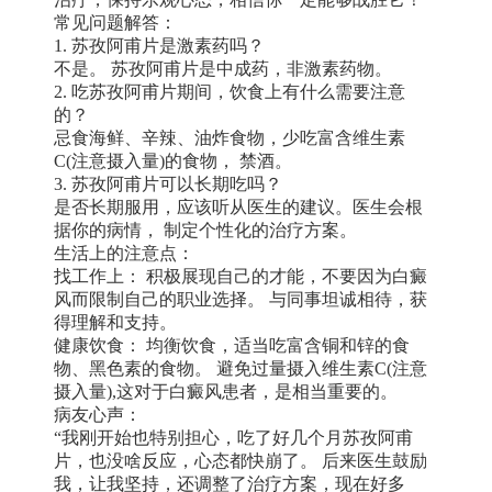
常见问题解答：
1. 苏孜阿甫片是激素药吗？
不是。 苏孜阿甫片是中成药，非激素药物。
2. 吃苏孜阿甫片期间，饮食上有什么需要注意
的？
忌食海鲜、辛辣、油炸食物，少吃富含维生素
C(注意摄入量)的食物， 禁酒。
3. 苏孜阿甫片可以长期吃吗？
是否长期服用，应该听从医生的建议。医生会根
据你的病情， 制定个性化的治疗方案。
生活上的注意点：
找工作上： 积极展现自己的才能，不要因为白癜
风而限制自己的职业选择。 与同事坦诚相待，获
得理解和支持。
健康饮食： 均衡饮食，适当吃富含铜和锌的食
物、黑色素的食物。 避免过量摄入维生素C(注意
摄入量),这对于白癜风患者，是相当重要的。
病友心声：
“我刚开始也特别担心，吃了好几个月苏孜阿甫
片，也没啥反应，心态都快崩了。 后来医生鼓励
我，让我坚持，还调整了治疗方案，现在好多