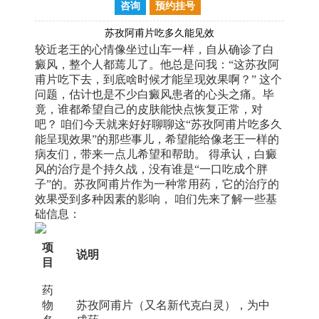
咨询
预约挂号
苏孜阿甫片吃多久能见效
较近老王的心情像坐过山车一样，自从确诊了白
癜风，整个人都蔫儿了。他总是问我：“这苏孜阿
甫片吃下去，到底啥时候才能呈现效果啊？” 这个
问题，估计也是不少白癜风患者的心头之痛。毕
竟，谁都希望自己的皮肤能快点恢复正常，对
吧？ 咱们今天就来好好聊聊这“苏孜阿甫片吃多久
能呈现效果”的那些事儿，希望能给像老王一样的
病友们，带来一点儿希望和帮助。 得承认，白癜
风的治疗是个持久战，没有谁是“一口吃成个胖
子”的。苏孜阿甫片作为一种常用药，它的治疗的
效果受到多种因素的影响， 咱们先来了解一些基
础信息：
项
说明
目
药
物
苏孜阿甫片（又名新代克白灵），为中