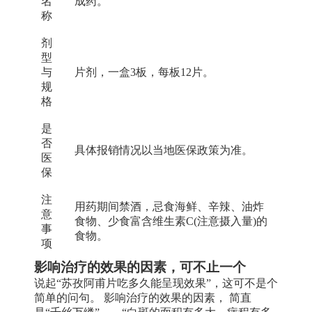
名
成药。
称
剂
型
与
片剂，一盒3板，每板12片。
规
格
是
否
具体报销情况以当地医保政策为准。
医
保
注
用药期间禁酒，忌食海鲜、辛辣、油炸
意
食物、少食富含维生素C(注意摄入量)的
事
食物。
项
影响治疗的效果的因素，可不止一个
说起“苏孜阿甫片吃多久能呈现效果”，这可不是个
简单的问句。 影响治疗的效果的因素， 简直