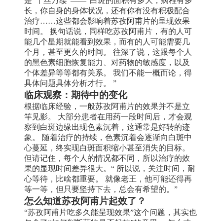
是“千丝万缕”——“白斑的面积有多大，病程有多
长，你自身的身体状况，还有你有没有积极配合
治疗……这些都会影响着苏孜阿甫片的呈现效果
时间。 换句话说，同样吃苏孜阿甫片，有的人可
能几个星期就能看到效果，而有的人可能需要几
个月，甚至更久的时间。 往深了说，这跟每个人
的黑色素细胞恢复能力、对药物的敏感度，以及
个体差异等等都有关系。 我们不能一概而论，得
具体问题具体分析才行。 ”
临床观察：期待中的变化
根据临床经验，一般苏孜阿甫片的效果并不是立
竿见影。 大部分患者在用药一段时间后，才会观
察到白斑边缘出现色素沉着，这通常是好转的迹
象。 随着治疗的持续，色素沉着会逐渐向白斑中
心蔓延，终实现白斑面积缩小甚至消失的目标。
但请记住，每个人的情况都不同，所以治疗的效
果的显现时间差异很大。“ 所以说，关注时间，耐
心等待，比啥都重要。 就像老王，他可能还得再
等一等，但只要坚持下去，总会有希望的。”
怎么知道苏孜阿甫片起效了？
“苏孜阿甫片吃多久能呈现效果”这个问题，其实也