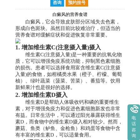
咨询
预约挂号
白癜风的营养食谱
白癜风，它会导致皮肤部分区域失去色素，
形成白色斑块。虽然目前比较难治疗，但适当的
营养食谱对缓解症状和促进恢复非常重要。
1. 增加维生素C(注意摄入量)摄入
维生素C(注意摄入量)是一种重要的抗氧化物
质，它可以增强免疫系统功能，抑制黑色素细胞
的损伤。患者可以选择食用富含维生素C(注意摄
入量)的食物，如柑橘类水果（橙子、柠檬、葡萄
柚）、绿叶蔬菜（菠菜、苦菜）、番茄等。饮用
新鲜果汁也是很好的选择。
2. 增加维生素D摄入
维生素D是帮助人体吸收钙和磷的重要维生
素，对于增强免疫力和促进色素细胞新发也非常
有益。日常生活中，可以通过阳光暴露获得维生
电
素D，而食物中的维生素D摄入相对较少。然而，
话
蘑菇、鱼类（鲈鱼、金枪鱼）和鸡蛋等食物中含
咨
有丰富的维生素D，可以适量食用。
询