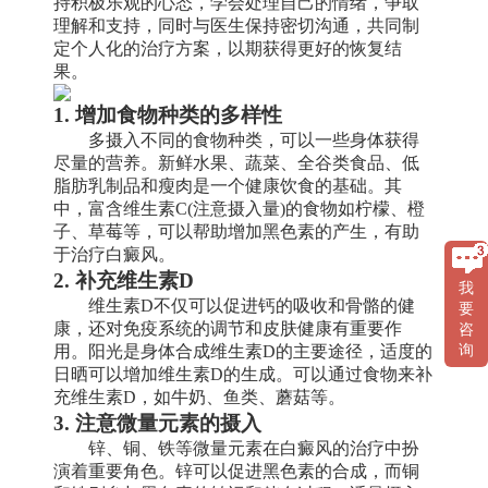
持积极乐观的心态，学会处理自己的情绪，争取
理解和支持，同时与医生保持密切沟通，共同制
定个人化的治疗方案，以期获得更好的恢复结
果。
1. 增加食物种类的多样性
多摄入不同的食物种类，可以一些身体获得
尽量的营养。新鲜水果、蔬菜、全谷类食品、低
脂肪乳制品和瘦肉是一个健康饮食的基础。其
中，富含维生素C(注意摄入量)的食物如柠檬、橙
子、草莓等，可以帮助增加黑色素的产生，有助
于治疗白癜风。
2. 补充维生素D
我
维生素D不仅可以促进钙的吸收和骨骼的健
要
康，还对免疫系统的调节和皮肤健康有重要作
咨
用。阳光是身体合成维生素D的主要途径，适度的
询
日晒可以增加维生素D的生成。可以通过食物来补
充维生素D，如牛奶、鱼类、蘑菇等。
3. 注意微量元素的摄入
锌、铜、铁等微量元素在白癜风的治疗中扮
演着重要角色。锌可以促进黑色素的合成，而铜