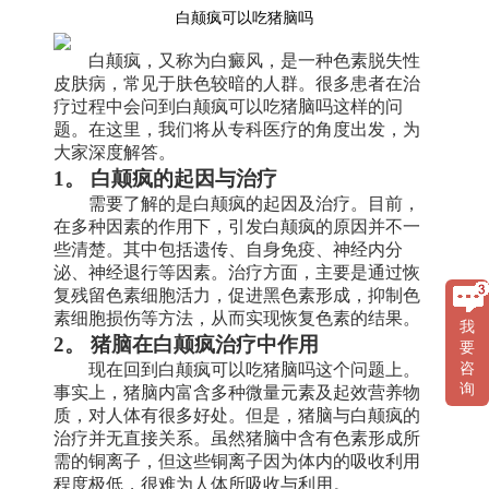
白颠疯可以吃猪脑吗
白颠疯，又称为白癜风，是一种色素脱失性
皮肤病，常见于肤色较暗的人群。很多患者在治
疗过程中会问到白颠疯可以吃猪脑吗这样的问
题。在这里，我们将从专科医疗的角度出发，为
大家深度解答。
1。 白颠疯的起因与治疗
需要了解的是白颠疯的起因及治疗。目前，
在多种因素的作用下，引发白颠疯的原因并不一
些清楚。其中包括遗传、自身免疫、神经内分
泌、神经退行等因素。治疗方面，主要是通过恢
复残留色素细胞活力，促进黑色素形成，抑制色
素细胞损伤等方法，从而实现恢复色素的结果。
我
2。 猪脑在白颠疯治疗中作用
要
现在回到白颠疯可以吃猪脑吗这个问题上。
咨
询
事实上，猪脑内富含多种微量元素及起效营养物
质，对人体有很多好处。但是，猪脑与白颠疯的
治疗并无直接关系。虽然猪脑中含有色素形成所
需的铜离子，但这些铜离子因为体内的吸收利用
程度极低，很难为人体所吸收与利用。