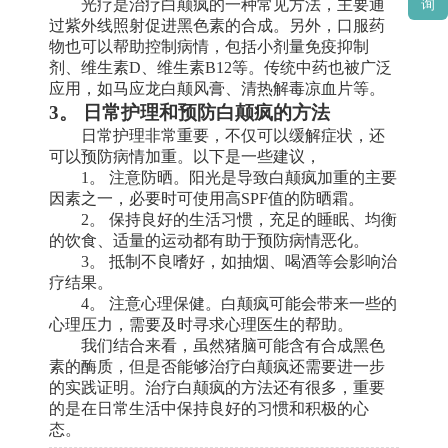
光疗是治疗白颠疯的一种常见方法，主要通
询
过紫外线照射促进黑色素的合成。另外，口服药
物也可以帮助控制病情，包括小剂量免疫抑制
剂、维生素D、维生素B12等。传统中药也被广泛
应用，如马应龙白颠风膏、清热解毒凉血片等。
3。 日常护理和预防白颠疯的方法
日常护理非常重要，不仅可以缓解症状，还
可以预防病情加重。以下是一些建议，
1。 注意防晒。阳光是导致白颠疯加重的主要
因素之一，必要时可使用高SPF值的防晒霜。
2。 保持良好的生活习惯，充足的睡眠、均衡
的饮食、适量的运动都有助于预防病情恶化。
3。 抵制不良嗜好，如抽烟、喝酒等会影响治
疗结果。
4。 注意心理保健。白颠疯可能会带来一些的
心理压力，需要及时寻求心理医生的帮助。
我们结合来看，虽然猪脑可能含有合成黑色
素的酶质，但是否能够治疗白颠疯还需要进一步
的实践证明。治疗白颠疯的方法还有很多，重要
的是在日常生活中保持良好的习惯和积极的心
态。