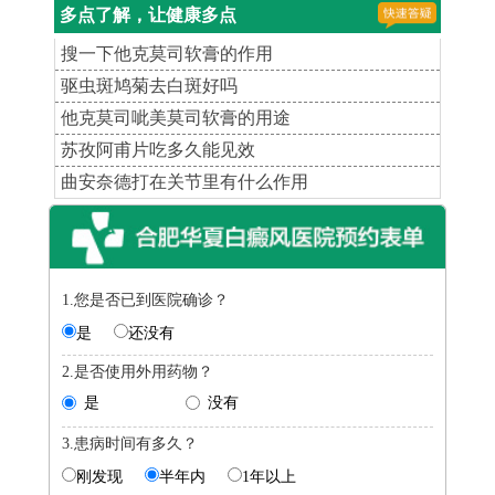
多点了解，让健康多点
搜一下他克莫司软膏的作用
驱虫斑鸠菊去白斑好吗
他克莫司呲美莫司软膏的用途
苏孜阿甫片吃多久能见效
曲安奈德打在关节里有什么作用
1.您是否已到医院确诊？
是
还没有
2.是否使用外用药物？
是
没有
3.患病时间有多久？
刚发现
半年内
1年以上