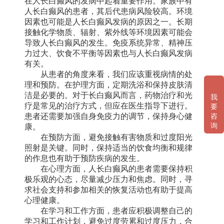
在人长白癫风的发病中起着重要作用。家族中有
人长白癫风的患者，其后代患病风险较高。环境
因素也可能是人长白癫风发病的原因之一。长期
接触化学物质、辐射、紫外线等环境因素可能会
导致人长白癫风的发生。免疫系统异常、精神压
力过大、饮食不平衡等因素也与人长白癫风发病
有关。
从患者的角度来看，我们应该重视病情的处
理和预防。在护理方面，定期洗浴和保持皮肤清
洁是必要的。对于长白癫风而言，药物治疗和光
我
疗是常见的治疗方式，但应在医生指导下进行。
要
患者还需要加强自身免疫力的调节，保持身心健
咨
询
康。
在预防方面，避免接触有害物质和过度阳光
照射是关键。同时，保持适当的饮食均衡和规律
的作息也有助于预防疾病的发生。
在心理方面，人长白癫风的患者需要保持积
极乐观的心态，尽量减少压力和焦虑。同时，寻
求社会支持和参加相关的恢复活动也有助于提高
心理健康。
在学习和工作方面，患者应积极调整自己的
学习和工作计划，避免过度劳累和过度压力，合