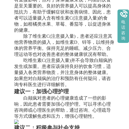
是至关重要的。良好的营养摄入可以提高身体的
抵抗力，有助于缓解症状和改善病情。因此，患
者可以适量摄入含有维生素C(注意摄入量)的食
电
物，如柑橘类水果、草莓、番茄等，以促进身体
话
的健康。
咨
除了维生素C(注意摄入量)，患者还应注意其
询
他营养物质的摄入，如维生素D、锌等，以维持身
体的营养平衡。保持充足的睡眠、减少压力、合
理运动等也对改善患者的整体健康状况有帮助。
吃维生素C(注意摄入量)并不会导致白颠疯的
发生或加重。患者应该保持良好的饮食习惯，适
量摄入各类营养物质，并注意身体的整体健康。
如果您对白颠疯的治疗和预防有任何疑问，请咨
询专科医生进行详细解答。
建议一：加强心理护理
白颠疯对患者的心理健康造成了一些的影
响，因此患者需要加强心理护理。可以寻求心理
咨询师或心理医生的帮助，通过咨询、心理疏导
等方式缓解焦虑和压力，增强心理韧性。
建议二：积极参与社会支持