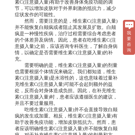
素C(注意摄入量)有助于改善身体免疫功能的调
节，可以增加皮肤对于外界刺激的抵抗力，减少
症状发作的可能性。
然而，需要注意的是，维生素C(注意摄入量)
并不能恢复白颠疯或者阻止其发展及扩散。白颠
我
疯是一种慢性疾病，治疗过程需要综合考虑患者
要
的个体差异及病情。因此，患者在吃维生素C(注
咨
意摄入量)之前，应该咨询专科医生，了解自身病
询
情，以确定是否需要维生素C(注意摄入量)的补
充。
需要明确的是，维生素C(注意摄入量)的剂量
也需要根据个体情况来确定。我们都知道，维生
素C(注意摄入量)是水溶性的，这也意味着过量补
充维生素C(注意摄入量)可能不会起到额外的益
处，反而会对身体造成负担。因此，在补充维生
素C(注意摄入量)时，患者应该遵循医生的建议，
并且不要过量服用。
吃维生素C(注意摄入量)并不会直接导致白颠
疯的发生或加重。相反，维生素C(注意摄入量)有
助于改善免疫功能，增加皮肤抵抗力。然而，患
者应该明确维生素C(注意摄入量)并不能恢复白颠
疯，对于补充维生素C(注意摄入量)的剂量和方