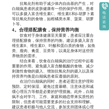
抗氧化剂有助于减少体内自由基的产生，对
白颠疯患者的皮肤健康有一些的保护作用。患者
可以多摄入富含维生素C、维生素E和β-胡萝卜素
电
等抗氧化剂的食物，如柑橘类水果、菠菜、胡萝
话
咨
卜等。
询
4。合理搭配膳食，保持营养均衡
饮食对于身体健康至关重要，患者应注重合
理搭配膳食，保持营养的均衡。建议多摄入富含
维生素B、维生素D、叶酸和蛋白质的食物，如鱼
类、瘦肉、禽蛋、豆类等，以满足身体对这些营
养物质的需求。
结合来看，饮食在白颠疯的治疗过程中起着
重要的作用。避免摄入富含酪氨酸的食物、减少
刺激性食物的摄入、增加抗氧化剂的摄入以及保
持营养均衡是白颠疯患者应遵循的原则。
在治疗白颠疯的同时，患者还需注意护理和
预防。定时保湿、避免过度暴晒、注意休息和减
缓心理压力等都是必要的护理措施。此外，白颠
疯不会对学习、工作、家庭和婚恋带来实质性的
限制，但患者可能需要更多的社会支持和理解。
建议患者积极与他人交流，参加支持团体或心理