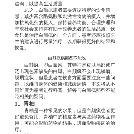
咨询，以提高生活质量。
总之，白颠疯患者需要遵循特定的饮食禁
忌，减少富含酪氨酸和刺激性食物的摄入，并增
加抗氧化剂的摄入。保持营养均衡、合理护理和
寻求社会支持将有助于改善患者的生活品质。饮
食只是治疗白颠疯的一个方面，患者还应按照医
生的建议进行尽量治疗，以期获得更好的结果和
恢复。
白颠疯病那些不能吃
白颠疯，即白癜风，其特征是皮肤局部或广
泛出现色素缺失的白斑。白颠疯不会出现鳞屑、
脱屑症状，但是患者在饮食方面需要注意一些问
题，以维持身体的健康和减缓病情。本文将从不
同维度为患者进行科普，解答与白颠疯那些不能
吃相关的疑问。
1。青柚
青柚是一种常见的水果，但是白颠疯患者更
好避免食用。青柚中的柚皮素与某些药物相互作
用，可能会影响药物的结果，进而影响疾病的治
疗。