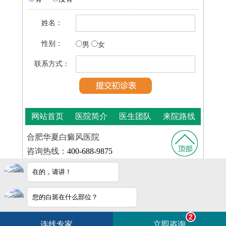
姓名：
性别：
男
女
联系方式：
网站首页
医院简介
医生团队
来院路线
合肥华夏白癜风医院
咨询热线：
400-688-9875
医院地址：合肥市铜陵路与裕溪路交叉路口
在的，请讲！
皖ICP
Copyright © 2025
合肥华夏白癜风医院
版权所有
备16014022号-11
您的白斑在什么部位？
皖公网安备 34010202600948号
电话咨询
在线咨询
白斑在线问医生
2条新消息
2
连线专家
立即咨询